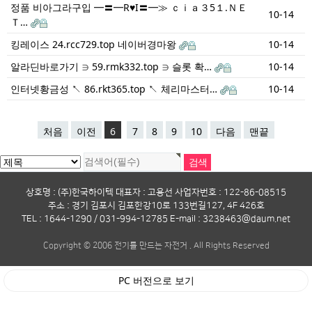
정품 비아그라구입 ━〓━R♥I〓━≫ ｃｉａ３5１.ＮＥ
10-14
Ｔ…
킹레이스 24.rcc729.top 네이버경마왕
10-14
알라딘바로가기 ∋ 59.rmk332.top ∋ 슬롯 확…
10-14
인터넷황금성 ↖ 86.rkt365.top ↖ 체리마스터…
10-14
처음
이전
6
7
8
9
10
다음
맨끝
상호명 : (주)한국하이텍 대표자 : 고용선 사업자번호 : 122-86-08515
주소 : 경기 김포시 김포한강10로 133번길127, 4F 426호
TEL : 1644-1290 / 031-994-12785 E-mail : 3238463@daum.net
Copyright © 2006 전기를 만드는 자전거 . All Rights Reserved
PC 버전으로 보기