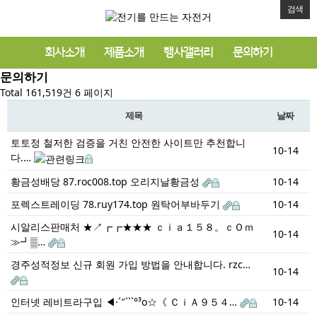
검색
회사소개
제품소개
행사갤러리
문의하기
문의하기
Total 161,519건
6 페이지
제목
날짜
토토정 철저한 검증을 거친 안전한 사이트만 추천합니
10-14
다.…
황금성배당 87.roc008.top 오리지날황금성
10-14
포렉스트레이딩 78.ruy174.top 원탁어부바두기
10-14
시알리스판매처 ★↗┏┏★★★ ｃｉａ１５８。ｃＯｍ
10-14
≫┛▒…
경주성적정보 신규 회원 가입 방법을 안내합니다. rzc…
10-14
인터넷 레비트라구입 ◀·´″```°³о☆《 ＣｉＡ９５４…
10-14